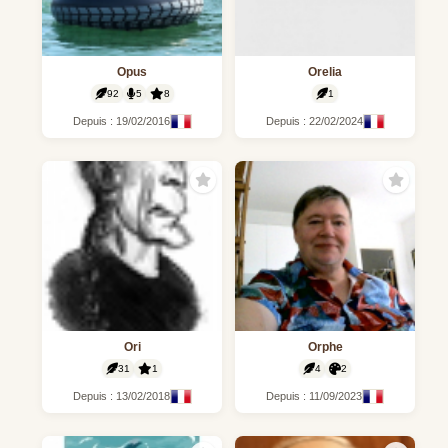
Opus
Orelia
92
5
8
1
Depuis : 19/02/2016
Depuis : 22/02/2024
Ori
Orphe
31
1
4
2
Depuis : 13/02/2018
Depuis : 11/09/2023