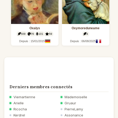
Oxalys
Oxymoreduneame
509
76
101
59
4
Depuis : 15/01/2015
Depuis : 06/08/2025
Derniers membres connectés
Viemartienne
Mademoiselle
Arielle
Gruaur
Ricocha
PierreLamy
Kerdrel
Assonance