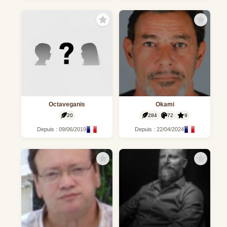
Octaveganis
Okami
20
284
72
9
Depuis : 09/06/2019
Depuis : 22/04/2024