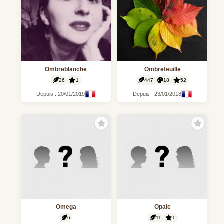
Ombreblanche
Ombrefeuille
26
1
447
18
52
Depuis : 20/01/2019
Depuis : 23/01/2018
Omega
Opale
6
11
1