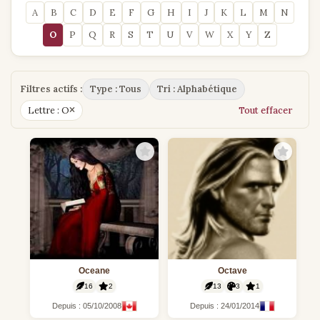
A
B
C
D
E
F
G
H
I
J
K
L
M
N
O
P
Q
R
S
T
U
V
W
X
Y
Z
Filtres actifs :
Type : Tous
Tri : Alphabétique
Lettre : O
Tout effacer
Oceane
Octave
16
2
13
3
1
Depuis : 05/10/2008
Depuis : 24/01/2014