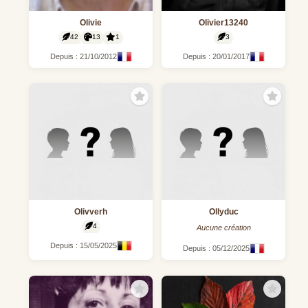
Olivie
Olivier13240
42
13
1
3
Depuis : 21/10/2012
Depuis : 20/01/2017
Olivverh
Ollyduc
4
Aucune création
Depuis : 15/05/2025
Depuis : 05/12/2025