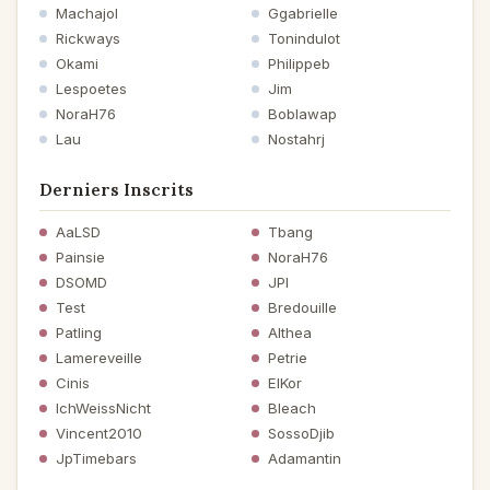
Machajol
Ggabrielle
Rickways
Tonindulot
Okami
Philippeb
Lespoetes
Jim
NoraH76
Boblawap
Lau
Nostahrj
Derniers Inscrits
AaLSD
Tbang
Painsie
NoraH76
DSOMD
JPI
Test
Bredouille
Patling
Althea
Lamereveille
Petrie
Cinis
ElKor
IchWeissNicht
Bleach
Vincent2010
SossoDjib
JpTimebars
Adamantin