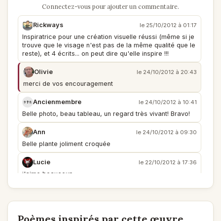
Connectez-vous pour ajouter un commentaire.
Rickways
le 25/10/2012 à 01:17
Inspiratrice pour une création visuelle réussi (même si je
trouve que le visage n'est pas de la même qualité que le
reste), et 4 écrits... on peut dire qu'elle inspire !!!
Olivie
le 24/10/2012 à 20:43
merci de vos encouragement
Ancienmembre
le 24/10/2012 à 10:41
Belle photo, beau tableau, un regard très vivant! Bravo!
Ann
le 24/10/2012 à 09:30
Belle plante joliment croquée
Lucie
le 22/10/2012 à 17:36
j'aime beaucoup
Poèmes inspirés par cette œuvre