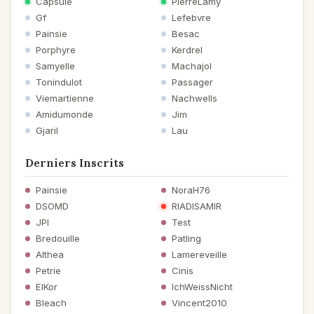
Capsule
PierreLamy
Gf
Lefebvre
Painsie
Besac
Porphyre
Kerdrel
Samyelle
Machajol
Tonindulot
Passager
Viemartienne
Nachwells
Amidumonde
Jim
Gjaril
Lau
Derniers Inscrits
Painsie
NoraH76
DSOMD
RIADISAMIR
JPI
Test
Bredouille
Patling
Althea
Lamereveille
Petrie
Cinis
ElKor
IchWeissNicht
Bleach
Vincent2010