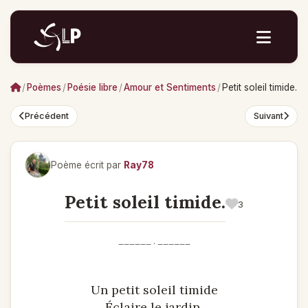
/
Poèmes
/
Poésie libre
/
Amour et Sentiments
/
Petit soleil timide.
Précédent
Suivant
Poème écrit par
Ray78
Petit soleil timide.
3
______ . ______
Un petit soleil timide
Éclaire le jardin,