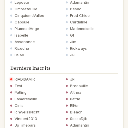
Lepoete
Adamantin
Ombrefeuille
Besac
CinquiemeVallee
Fred Chico
Capsule
Cardaline
PlumesdAnge
Mademoiselle
Isabelle
Gf
Assonance
Jim
Ricocha
Rickways
HSAV
JPI
Derniers Inscrits
RIADISAMIR
JPI
Test
Bredouille
Patling
Althea
Lamereveille
Petrie
Cinis
ElKor
IchWeissNicht
Bleach
Vincent2010
SossoDjib
JpTimebars
Adamantin