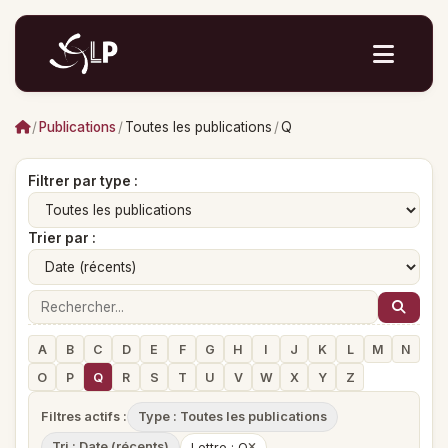
/
Publications
/
Toutes les publications
/
Q
Filtrer par type :
Trier par :
A
B
C
D
E
F
G
H
I
J
K
L
M
N
O
P
Q
R
S
T
U
V
W
X
Y
Z
Filtres actifs :
Type : Toutes les publications
Tri : Date (récents)
Lettre : Q