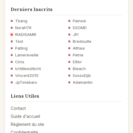
Derniers Inscrits
Tbang
Painsie
NoraH76
DSOMD
RIADISAMIR
JPI
Test
Bredouille
Patling
Althea
Lamereveille
Petrie
Cinis
ElKor
IchWeissNicht
Bleach
Vincent2010
SossoDjib
JpTimebars
Adamantin
Liens Utiles
Contact
Guide d'accueil
Règlement du site
Confidentialité