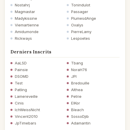
Nostahrj
Tonindulot
Magmastar
Passager
Madykissine
PlumesdAnge
Viemartienne
Oxalys
Amidumonde
PierreLamy
Rickways
Lespoetes
Derniers Inscrits
AaLSD
Tbang
Painsie
NoraH76
DSOMD
JPI
Test
Bredouille
Patling
Althea
Lamereveille
Petrie
Cinis
ElKor
IchWeissNicht
Bleach
Vincent2010
SossoDjib
JpTimebars
Adamantin