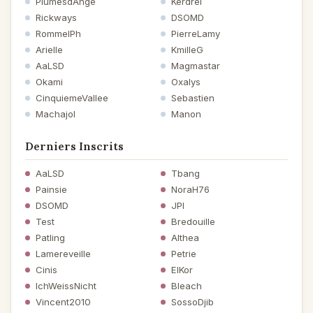
PlumesdAnge
Kerdrel
Rickways
DSOMD
RommelPh
PierreLamy
Arielle
KmilleG
AaLSD
Magmastar
Okami
Oxalys
CinquiemeVallee
Sebastien
Machajol
Manon
Derniers Inscrits
AaLSD
Tbang
Painsie
NoraH76
DSOMD
JPI
Test
Bredouille
Patling
Althea
Lamereveille
Petrie
Cinis
ElKor
IchWeissNicht
Bleach
Vincent2010
SossoDjib