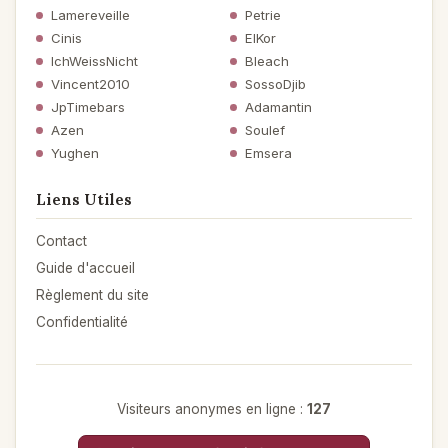
Lamereveille
Petrie
Cinis
ElKor
IchWeissNicht
Bleach
Vincent2010
SossoDjib
JpTimebars
Adamantin
Azen
Soulef
Yughen
Emsera
Liens Utiles
Contact
Guide d'accueil
Règlement du site
Confidentialité
Visiteurs anonymes en ligne :
127