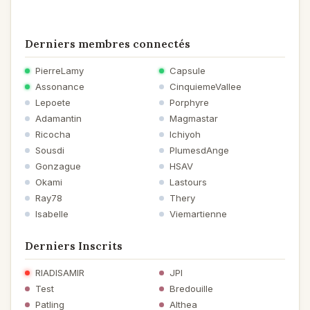
Derniers membres connectés
PierreLamy
Capsule
Assonance
CinquiemeVallee
Lepoete
Porphyre
Adamantin
Magmastar
Ricocha
Ichiyoh
Sousdi
PlumesdAnge
Gonzague
HSAV
Okami
Lastours
Ray78
Thery
Isabelle
Viemartienne
Derniers Inscrits
RIADISAMIR
JPI
Test
Bredouille
Patling
Althea