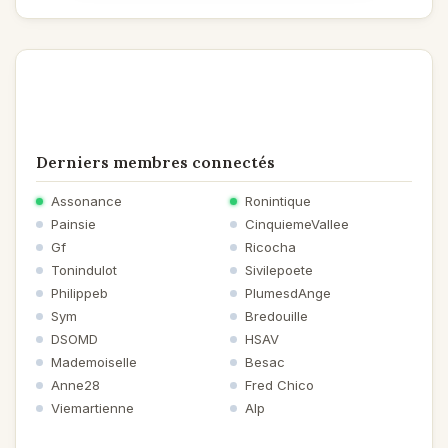
Derniers membres connectés
Assonance
Ronintique
Painsie
CinquiemeVallee
Gf
Ricocha
Tonindulot
Sivilepoete
Philippeb
PlumesdAnge
Sym
Bredouille
DSOMD
HSAV
Mademoiselle
Besac
Anne28
Fred Chico
Viemartienne
Alp