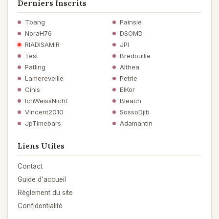
Derniers Inscrits
Tbang
Painsie
NoraH76
DSOMD
RIADISAMIR
JPI
Test
Bredouille
Patling
Althea
Lamereveille
Petrie
Cinis
ElKor
IchWeissNicht
Bleach
Vincent2010
SossoDjib
JpTimebars
Adamantin
Liens Utiles
Contact
Guide d'accueil
Règlement du site
Confidentialité