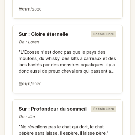
jugement, l'agréable ressenti à ta lecture est
bien suffisant!"
01/11/2020
Sur : Gloire éternelle
Poésie Libre
De : Loren
"L'Ecosse n'est donc pas que le pays des
moutons, du whisky, des kilts à carreaux et des
lacs hantés par des monstres aquatiques, il y a
donc aussi de preux chevaliers qui passent au
fil de l'épée les maux dont il faut se défaire
comme tu passes par le fil du stylo les mots
01/11/2020
pour nous plaire."
Sur : Profondeur du sommeil
Poésie Libre
De : Jim
"Ne réveillons pas le chat qui dort, le chat
pépère sans laisse, il espère, il laisse père."