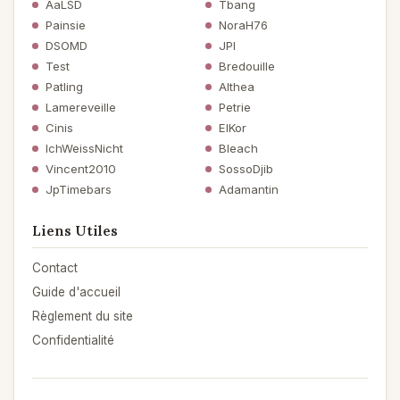
AaLSD
Tbang
Painsie
NoraH76
DSOMD
JPI
Test
Bredouille
Patling
Althea
Lamereveille
Petrie
Cinis
ElKor
IchWeissNicht
Bleach
Vincent2010
SossoDjib
JpTimebars
Adamantin
Liens Utiles
Contact
Guide d'accueil
Règlement du site
Confidentialité