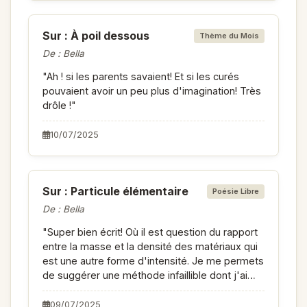
Sur : À poil dessous
Thème du Mois
De : Bella
"Ah ! si les parents savaient! Et si les curés
pouvaient avoir un peu plus d'imagination! Très
drôle !"
10/07/2025
Sur : Particule élémentaire
Poésie Libre
De : Bella
"Super bien écrit! Où il est question du rapport
entre la masse et la densité des matériaux qui
est une autre forme d'intensité. Je me permets
de suggérer une méthode infaillible dont j'ai
entendu parler: s'enfermer avec une équipe de
rugbymen dans les vestiaires... Avant le match
09/07/2025