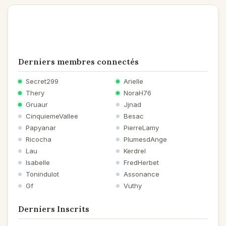
Derniers membres connectés
Secret299
Arielle
Thery
NoraH76
Gruaur
Jjnad
CinquiemeVallee
Besac
Papyanar
PierreLamy
Ricocha
PlumesdAnge
Lau
Kerdrel
Isabelle
FredHerbet
Tonindulot
Assonance
Gf
Vuthy
Derniers Inscrits