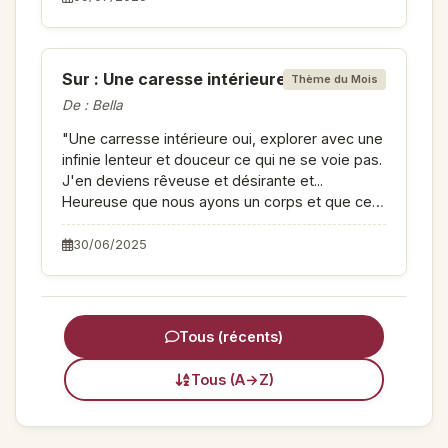
de préférence!"
Sur : Une caresse intérieure
Thème du Mois
De : Bella
"Une carresse intérieure oui, explorer avec une
infinie lenteur et douceur ce qui ne se voie pas.
J'en deviens rêveuse et désirante et...
Heureuse que nous ayons un corps et que ce
corps oublié des fois vive. Mille douceurs,
Anne"
30/06/2025
Tous (récents)
Tous (A→Z)