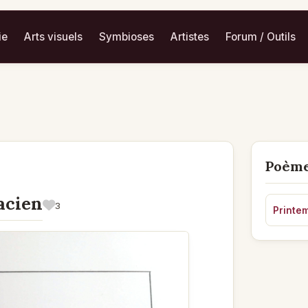
ie
Arts visuels
Symbioses
Artistes
Forum / Outils
Poème
acien
3
Printe