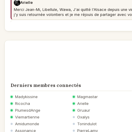
Arielle
Merci Jean-Mi, Libellule, Wawa, J'ai quitté l'Alsace depuis une 
j'y suis retournée volontiers et je me réjouis de partager avec
Wawa
L'Alsace a de la chance d'être si bien dessinée, bravo !
Ancienmembre
Je rejoins l'avis de Monsieur de Jean-Mi !
Vos dessins sont très agréables à regarder, d'une finesse et d'u
regard !
Bravo !
Ancienmembre
Derniers membres connectés
Arielle,
j'adore tes dessins... tout y est : la profondeur, les reliefs, les pe
Madykissine
Magmastar
très joli. Merci pour ce partage.
Ricocha
Arielle
PlumesdAnge
Gruaur
Viemartienne
Oxalys
Amidumonde
Tonindulot
Assonance
PierreLamy