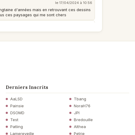
le 17/04/2024 à 10:56
vingtaine d'années mais en retrouvant ces dessins
 vous ces paysages qui me sont chers
le 17/04/2024 à 09:56
le 15/04/2024 à 09:22
ne précision incomparables, un pur régal pour le
le 14/04/2024 à 18:56
Derniers Inscrits
rspectives, l'équilibre, la douceur... c'est vraiment
AaLSD
Tbang
Painsie
NoraH76
DSOMD
JPI
Test
Bredouille
Patling
Althea
Lamereveille
Petrie