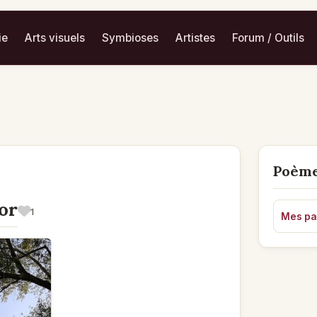
ie
Arts visuels
Symbioses
Artistes
Forum / Outils
Poème
'or
1
Mes pas