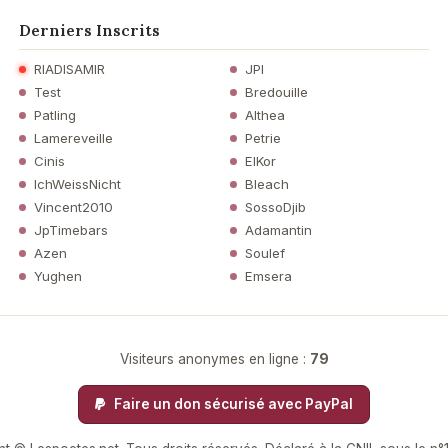
Derniers Inscrits
RIADISAMIR
JPI
Test
Bredouille
Patling
Althea
Lamereveille
Petrie
Cinis
ElKor
IchWeissNicht
Bleach
Vincent2010
SossoDjib
JpTimebars
Adamantin
Azen
Soulef
Yughen
Emsera
Visiteurs anonymes en ligne :
79
Faire un don sécurisé avec PayPal