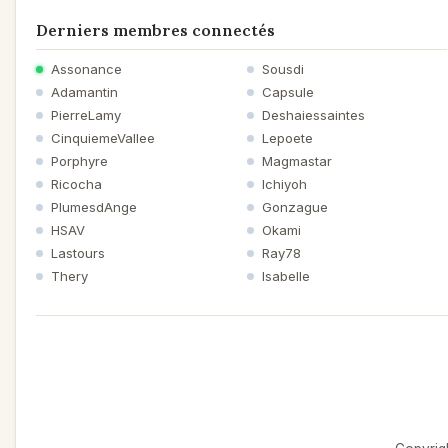
Derniers membres connectés
Assonance
Sousdi
Adamantin
Capsule
PierreLamy
Deshaiessaintes
CinquiemeVallee
Lepoete
Porphyre
Magmastar
Ricocha
Ichiyoh
PlumesdAnge
Gonzague
HSAV
Okami
Lastours
Ray78
Thery
Isabelle