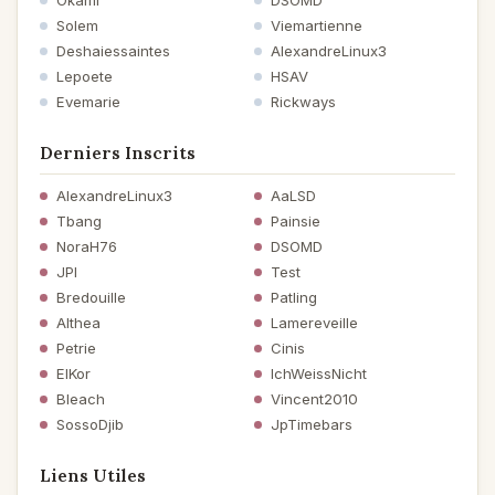
Okami
DSOMD
Solem
Viemartienne
Deshaiessaintes
AlexandreLinux3
Lepoete
HSAV
Evemarie
Rickways
Derniers Inscrits
AlexandreLinux3
AaLSD
Tbang
Painsie
NoraH76
DSOMD
JPI
Test
Bredouille
Patling
Althea
Lamereveille
Petrie
Cinis
ElKor
IchWeissNicht
Bleach
Vincent2010
SossoDjib
JpTimebars
Liens Utiles