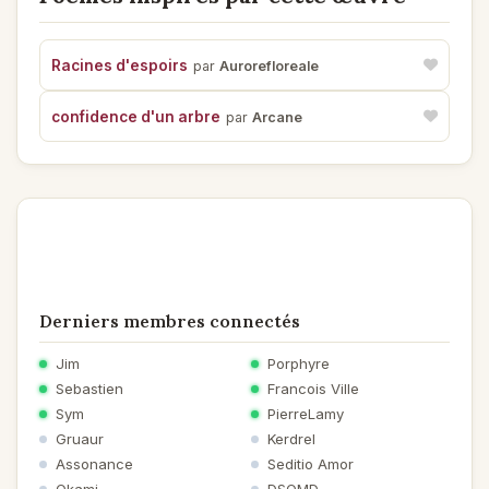
Je conçois la colère des arbres,
Lorsqu'on abuse des publicités !
Et ne demeure pas de marbre
Racines d'espoirs
par
Aurorefloreale
Si j'en trouve dans mon courrier !!!
confidence d'un arbre
par
Arcane
Merci amical et bisous de Lucienne
Ancienmembre
le 06/05/2019 à 11:58
et tu t'allonges sous les arbres
peintresse de détresse
attention aux chutes de feuilles
je t'embranche
Derniers membres connectés
Jim
Porphyre
Sebastien
Francois Ville
Sym
PierreLamy
Gruaur
Kerdrel
Assonance
Seditio Amor