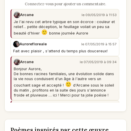
Connectez-vous pour ajouter un commentaire.
Arcane
le 09/05/2019 à 11:53
Je l'ai revu cet arbre typique en son écorce : couleur et
relief… petite déception, le feuillage voilait un peu sa
beauté d'hiver
bonne journée Aurore
Aurorefloreale
le 07/05/2019 à 15:57
Fait avec plaisir , s'attend du temps plus doucereux!
Arcane
le 07/05/2019 à 09:34
Bonjour Aurore,
De bonnes racines familiales, une évolution solide dans
la vie nous conduisent d'un âge à l'autre vers un
couchant sage et accepté !
d'Arcane sous le soleil
du matin , profitons en la suite des jours s'annonce
froide et pluvieuse … ici ! Merci pour ta jolie poésie !
Arcane
le 06/05/2019 à 13:43
Clin d'oeil à Violette
D' une femme de papier
Qui sur tendre herbette
Vénère l'origine de ce dernier !
Poèmes inspirés par cette œuvre