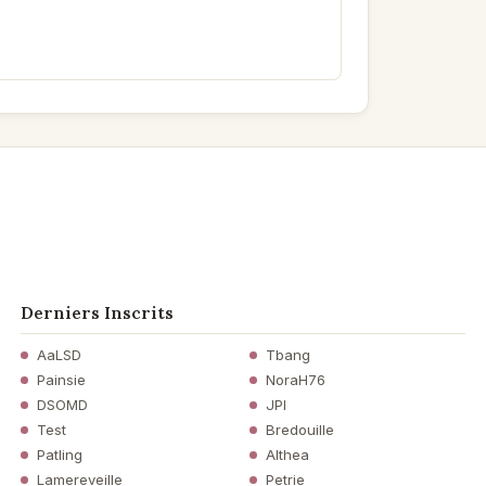
Derniers Inscrits
AaLSD
Tbang
Painsie
NoraH76
DSOMD
JPI
Test
Bredouille
Patling
Althea
Lamereveille
Petrie