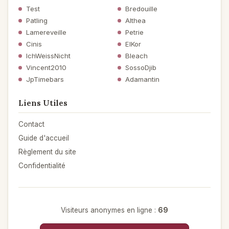
Test
Bredouille
Patling
Althea
Lamereveille
Petrie
Cinis
ElKor
IchWeissNicht
Bleach
Vincent2010
SossoDjib
JpTimebars
Adamantin
Liens Utiles
Contact
Guide d'accueil
Règlement du site
Confidentialité
Visiteurs anonymes en ligne :
69