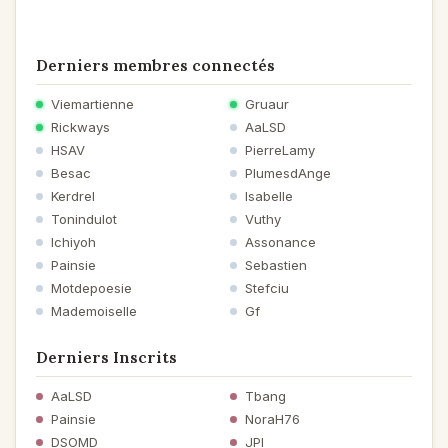
Derniers membres connectés
Viemartienne
Gruaur
Rickways
AaLSD
HSAV
PierreLamy
Besac
PlumesdAnge
Kerdrel
Isabelle
Tonindulot
Vuthy
Ichiyoh
Assonance
Painsie
Sebastien
Motdepoesie
Stefciu
Mademoiselle
Gf
Derniers Inscrits
AaLSD
Tbang
Painsie
NoraH76
DSOMD
JPI