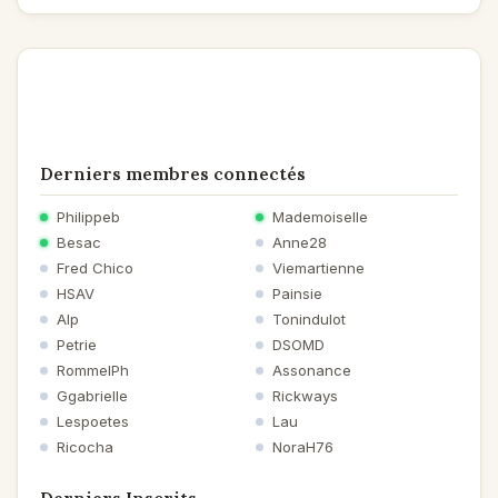
Derniers membres connectés
Philippeb
Mademoiselle
Besac
Anne28
Fred Chico
Viemartienne
HSAV
Painsie
Alp
Tonindulot
Petrie
DSOMD
RommelPh
Assonance
Ggabrielle
Rickways
Lespoetes
Lau
Ricocha
NoraH76