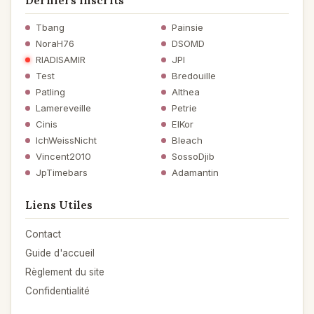
Derniers Inscrits
Tbang
Painsie
NoraH76
DSOMD
RIADISAMIR
JPI
Test
Bredouille
Patling
Althea
Lamereveille
Petrie
Cinis
ElKor
IchWeissNicht
Bleach
Vincent2010
SossoDjib
JpTimebars
Adamantin
Liens Utiles
Contact
Guide d'accueil
Règlement du site
Confidentialité