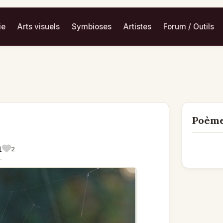
ie
Arts visuels
Symbioses
Artistes
Forum / Outils
Poème
n
2