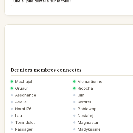
Une si jolie dentelle sur la toile !
Derniers membres connectés
Machajol
Viemartienne
Gruaur
Ricocha
Assonance
Jim
Arielle
Kerdrel
NoraH76
Boblawap
Lau
Nostahrj
Tonindulot
Magmastar
Passager
Madykissine