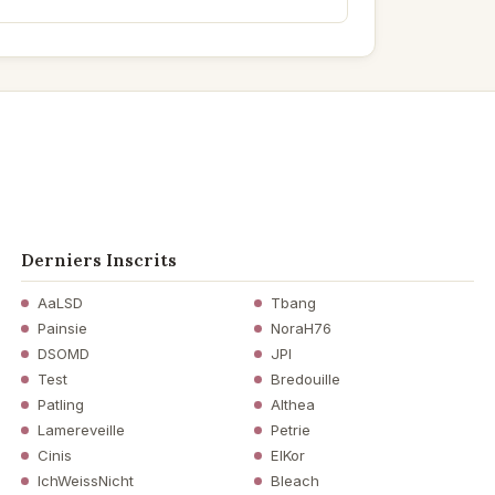
Derniers Inscrits
AaLSD
Tbang
Painsie
NoraH76
DSOMD
JPI
Test
Bredouille
Patling
Althea
Lamereveille
Petrie
Cinis
ElKor
IchWeissNicht
Bleach