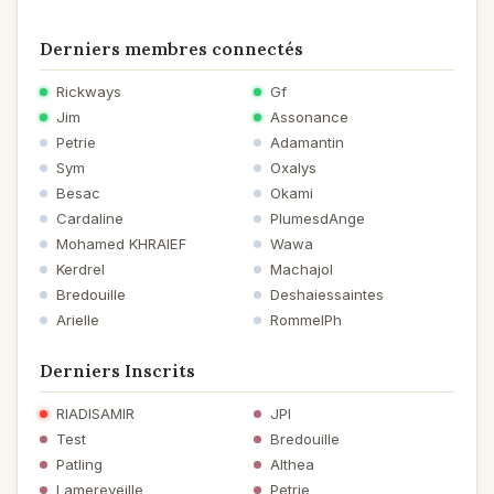
Poème
Très belle description de la beauté de cette métisse qui
Derniers membres connectés
consacre l'union de l'orient et de l'occident !
Rickways
Gf
Jim
Assonance
Petrie
Adamantin
Sym
Oxalys
Besac
Okami
Cardaline
PlumesdAnge
Mohamed KHRAIEF
Wawa
Kerdrel
Machajol
Bredouille
Deshaiessaintes
Arielle
RommelPh
Derniers Inscrits
RIADISAMIR
JPI
Test
Bredouille
Patling
Althea
Lamereveille
Petrie