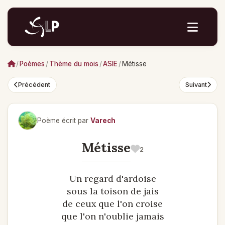
/
Poèmes
/
Thème du mois
/
ASIE
/
Métisse
Précédent
Suivant
Poème écrit par
Varech
Métisse
2
Un regard d'ardoise
sous la toison de jais
de ceux que l'on croise
que l'on n'oublie jamais