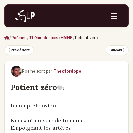
/
Poèmes
/
Thème du mois
/
HAINE
/
Patient zéro
Précédent
Suivant
Poème écrit par
Theofordope
Patient zéro
3
Incompréhension
Naissant au sein de ton cœur,
Empoignant tes artères