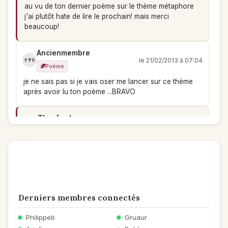
au vu de ton dernier poème sur le thème métaphore
j'ai plutôt hate de lire le prochain! mais merci
beaucoup!
Ancienmembre
le 21/02/2013 à 07:04
Poème
je ne sais pas si je vais oser me lancer sur ce thème
après avoir lu ton poème ...BRAVO
Theofordope
le 13/02/2013 à 09:57
Poème
merci à vous!
Lucie
le 07/02/2013 à 12:13
Poème
Derniers membres connectés
j'ai aimé la lecture quand si faute il y a suis pas douée
pour ne pas en faire lol
Philippeb
Gruaur