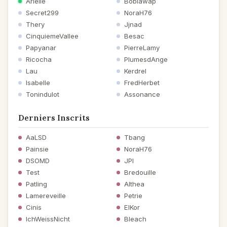
Arielle
Boblawap
Pampelune
Secret299
NoraH76
le 03/02/2013 à 20:55
Poème
Thery
Jjnad
CinquiemeVallee
Besac
D'une justesse implacable. Merci
Papyanar
PierreLamy
Ricocha
PlumesdAnge
Jeannine B
Lau
Kerdrel
le 03/02/2013 à 09:31
Poème
Isabelle
FredHerbet
Sujet bien déroulé ! bravo !
Tonindulot
Assonance
Derniers Inscrits
AaLSD
Tbang
Painsie
NoraH76
DSOMD
JPI
Test
Bredouille
Patling
Althea
Lamereveille
Petrie
Cinis
ElKor
IchWeissNicht
Bleach