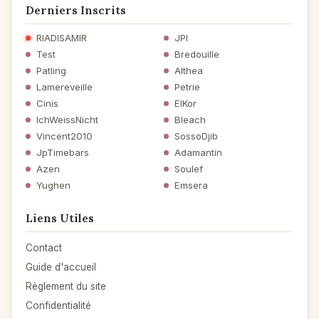
Derniers Inscrits
RIADISAMIR
JPI
Test
Bredouille
Patling
Althea
Lamereveille
Petrie
Cinis
ElKor
IchWeissNicht
Bleach
Vincent2010
SossoDjib
JpTimebars
Adamantin
Azen
Soulef
Yughen
Emsera
Liens Utiles
Contact
Guide d'accueil
Règlement du site
Confidentialité