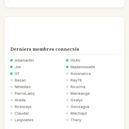
Aurorefloreale
le 25/06/2016 à 12:18
Poème
La nature si bien décrite en ces jolis vers, une poésie
que j'apprécie infiniment, merci,
Je vote
Derniers membres connectés
Adamantin
HSAV
Jim
Mademoiselle
Gf
Assonance
Besac
Ray78
Nihilisteo
Ricocha
PierreLamy
Marieange
Arielle
Oxalys
Rickways
Gonzague
Claudel
Machajol
Lespoetes
Thery