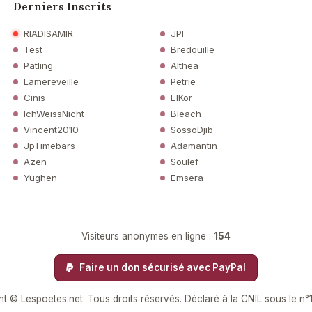
Derniers Inscrits
RIADISAMIR
JPI
Test
Bredouille
Patling
Althea
Lamereveille
Petrie
Cinis
ElKor
IchWeissNicht
Bleach
Vincent2010
SossoDjib
JpTimebars
Adamantin
Azen
Soulef
Yughen
Emsera
Visiteurs anonymes en ligne :
154
Faire un don sécurisé avec PayPal
t © Lespoetes.net. Tous droits réservés. Déclaré à la CNIL sous le n