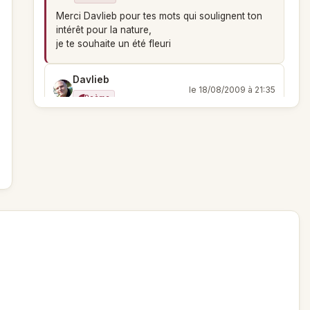
Merci Davlieb pour tes mots qui soulignent ton
intérêt pour la nature,
je te souhaite un été fleuri
Davlieb
le 18/08/2009 à 21:35
Poème
Beau temoignage, Il est vrai que les fleurs sont en
premiere ligne dans la bataille que livre la nature.