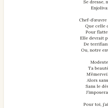
Se dresse, n
Enjoliva
Chef-d’œuvre 
Que celle d
Pour flatte
Elle devrait 
De terrifia
Ou, notre env
Modeste 
Ta beauté
M’émerveil
Alors san
Sans le dés
J’imposer
Pour toi, j’