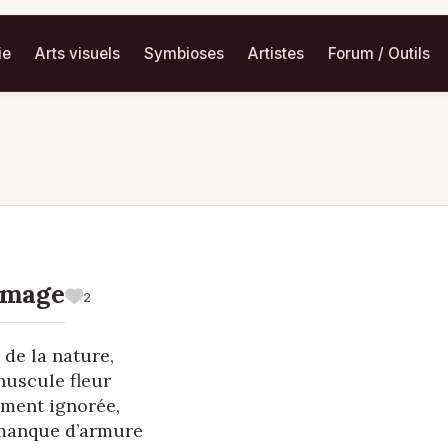
ie
Arts visuels
Symbioses
Artistes
Forum / Outils
mage
2
 de la nature,
nuscule fleur
ent ignorée,
manque d’armure