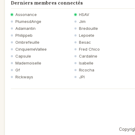
Derniers membres connectés
Assonance
HSAV
PlumesdAnge
Jim
Adamantin
Bredouille
Philippeb
Lepoete
Ombrefeuille
Besac
CinquiemeVallee
Fred Chico
Capsule
Cardaline
Mademoiselle
Isabelle
Gf
Ricocha
Rickways
JPI
Copyrigh