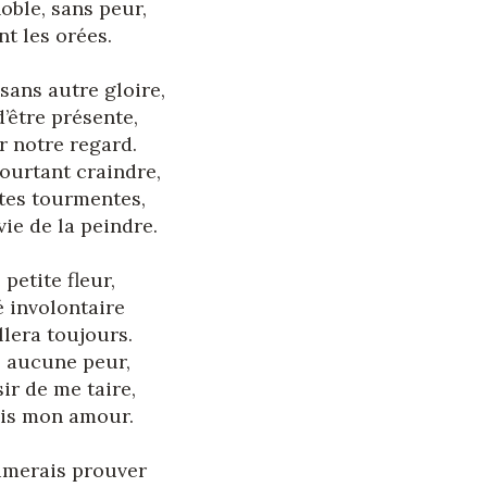
oble, sans peur,
nt les orées.
sans autre gloire,
’être présente,
r notre regard.
pourtant craindre,
ntes tourmentes,
ie de la peindre.
petite fleur,
 involontaire
lera toujours.
s aucune peur,
ir de me taire,
ais mon amour.
aimerais prouver