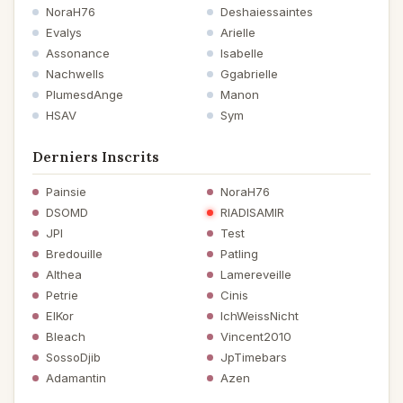
NoraH76
Deshaiessaintes
Evalys
Arielle
Assonance
Isabelle
Nachwells
Ggabrielle
PlumesdAnge
Manon
HSAV
Sym
Derniers Inscrits
Painsie
NoraH76
DSOMD
RIADISAMIR
JPI
Test
Bredouille
Patling
Althea
Lamereveille
Petrie
Cinis
ElKor
IchWeissNicht
Bleach
Vincent2010
SossoDjib
JpTimebars
Adamantin
Azen