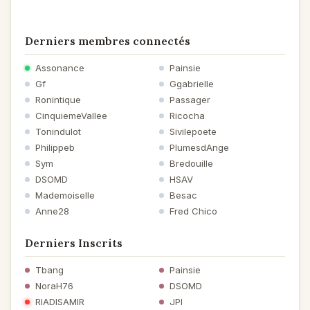
Derniers membres connectés
Assonance
Painsie
Gf
Ggabrielle
Ronintique
Passager
CinquiemeVallee
Ricocha
Tonindulot
Sivilepoete
Philippeb
PlumesdAnge
Sym
Bredouille
DSOMD
HSAV
Mademoiselle
Besac
Anne28
Fred Chico
Derniers Inscrits
Tbang
Painsie
NoraH76
DSOMD
RIADISAMIR
JPI