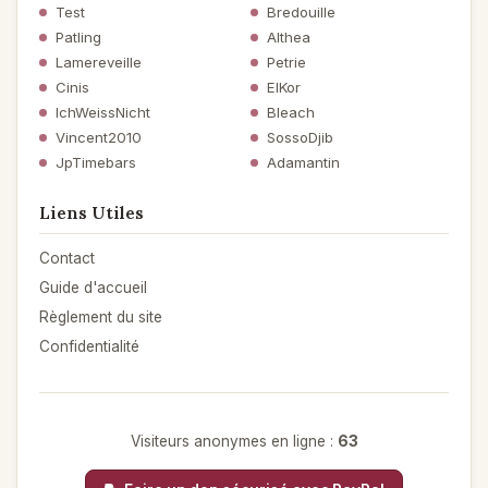
Test
Bredouille
Patling
Althea
Lamereveille
Petrie
Cinis
ElKor
IchWeissNicht
Bleach
Vincent2010
SossoDjib
JpTimebars
Adamantin
Liens Utiles
Contact
Guide d'accueil
Règlement du site
Confidentialité
Visiteurs anonymes en ligne :
63