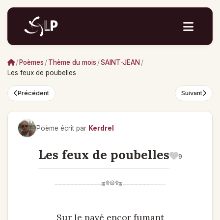
/
Poèmes
/
Thème du mois
/
SAINT-JEAN
/
Les feux de poubelles
Précédent
Suivant
Poème écrit par
Kerdrel
Les feux de poubelles
9
____________ஜ۩۞۩ஜ___________
Sur le pavé encor fumant