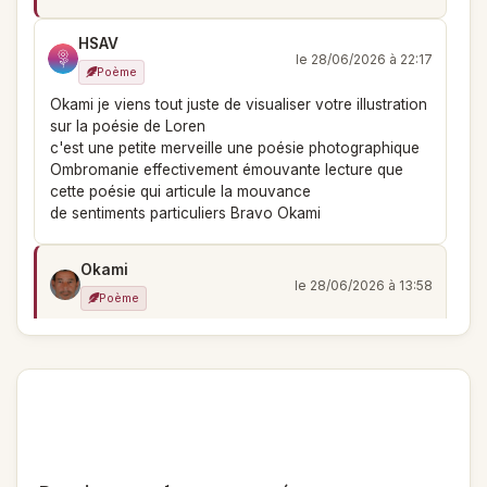
HSAV
le 28/06/2026 à 22:17
Poème
Okami je viens tout juste de visualiser votre illustration
sur la poésie de Loren
c'est une petite merveille une poésie photographique
Ombromanie effectivement émouvante lecture que
cette poésie qui articule la mouvance
de sentiments particuliers Bravo Okami
Okami
le 28/06/2026 à 13:58
Poème
les grandes idées se rencontrent sans idée vraiment
précise sur les géants mais il est vrai que j'ai pensé
aux titans.
Vous définissez à merveille montexte, c'est
exactement ce que j'ai cherché à faire ressortir et
ressentir.
Merci Loren