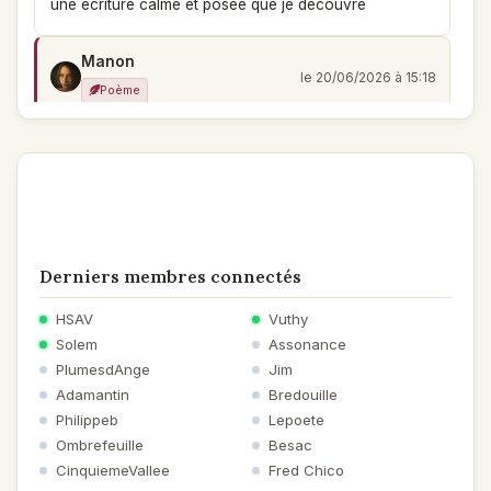
une écriture calme et posée que je découvre
Manon
le 20/06/2026 à 15:18
Poème
Merci Lili !
/)
Lili
le 20/06/2026 à 12:48
Poème
Derniers membres connectés
slip en léopard on met un i
tâche de léopard on met un chapeau
HSAV
Vuthy
c'est comme ça! sourire
Solem
Assonance
La musique des ombres peut être magique et ici un joli
PlumesdAnge
Jim
partage.
Adamantin
Bredouille
Au plaisir
Philippeb
Lepoete
Ombrefeuille
Besac
Manon
le 17/06/2026 à 11:42
CinquiemeVallee
Fred Chico
Poème