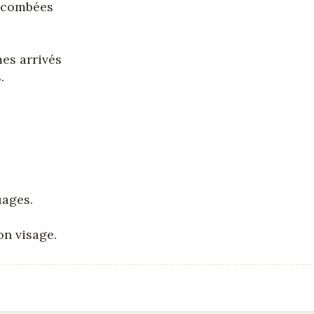
uccombées
es arrivés
.
uages.
on visage.