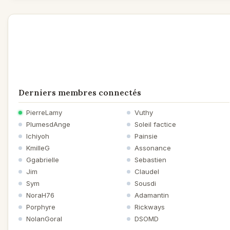
Derniers membres connectés
PierreLamy
Vuthy
PlumesdAnge
Soleil factice
Ichiyoh
Painsie
KmilleG
Assonance
Ggabrielle
Sebastien
Jim
Claudel
Sym
Sousdi
NoraH76
Adamantin
Porphyre
Rickways
NolanGoral
DSOMD