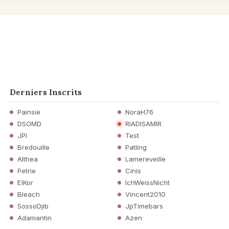
Derniers Inscrits
Painsie
NoraH76
DSOMD
RIADISAMIR
JPI
Test
Bredouille
Patling
Althea
Lamereveille
Petrie
Cinis
ElKor
IchWeissNicht
Bleach
Vincent2010
SossoDjib
JpTimebars
Adamantin
Azen