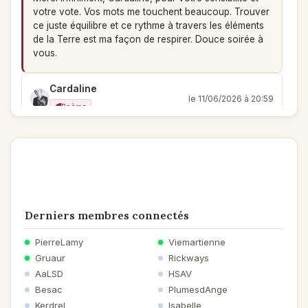
votre vote. Vos mots me touchent beaucoup. Trouver
ce juste équilibre et ce rythme à travers les éléments
de la Terre est ma façon de respirer. Douce soirée à
vous.
Cardaline
le 11/06/2026 à 20:59
Poème
Vous avez utilisé des métaphores qui, non seulement
sont belles mais sont un reflet réaliste de vos états
d'âme ; l'écriture est sobre, élégante et bien rythmée.
Mon vote
Okami
Derniers membres connectés
le 11/06/2026 à 11:00
Poème
PierreLamy
Viemartienne
« Je crois à la mémoire des pierres. Elles absorbent
l’écho des conversations, des pensées. » — Sylvain
Gruaur
Rickways
Tesson
AaLSD
HSAV
Besac
PlumesdAnge
Kerdrel
Isabelle
Magmastar