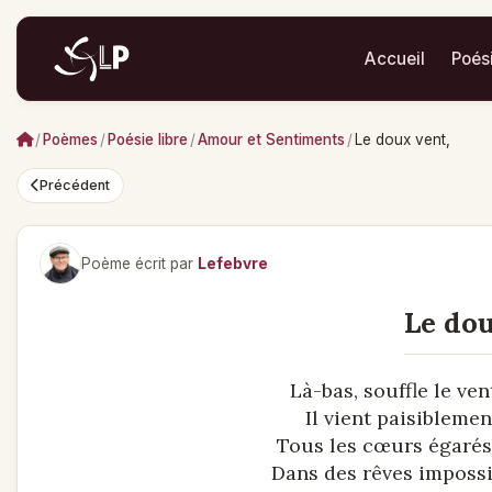
Accueil
Poés
/
Poèmes
/
Poésie libre
/
Amour et Sentiments
/
Le doux vent,
Précédent
Poème écrit par
Lefebvre
Le dou
Là-bas, souffle le ven
Il vient paisiblemen
Tous les cœurs égaré
Dans des rêves impossi