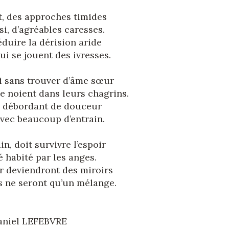
t, des approches timides
i, d’agréables caresses.
duire la dérision aride
ui se jouent des ivresses.
i sans trouver d’âme sœur
e noient dans leurs chagrins.
là débordant de douceur
avec beaucoup d’entrain.
, doit survivre l’espoir
é habité par les anges.
er deviendront des miroirs
s ne seront qu’un mélange.
Daniel LEFEBVRE