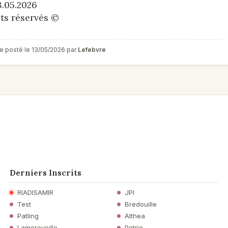
3.05.2026
ts réservés ©
e posté le 13/05/2026 par
Lefebvre
Derniers Inscrits
RIADISAMIR
JPI
Test
Bredouille
Patling
Althea
Lamereveille
Petrie