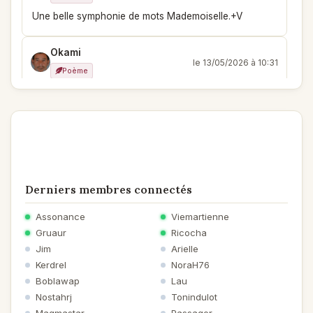
Une belle symphonie de mots Mademoiselle.+V
Okami
le 13/05/2026 à 10:31
Poème
L'éternel incertitude du temps où on se prélasse
parfois et d'autres où on se précipite, une belle lecture
Lastours
le 13/05/2026 à 08:40
Poème
Le temps, une fois de plus, revisité par les poètes et
Derniers membres connectés
c'est tant mieux.
Assonance
Viemartienne
Kerdrel
Gruaur
Ricocha
le 12/05/2026 à 22:42
Jim
Arielle
Poème
Kerdrel
NoraH76
Sans oublier l'instant présent
Boblawap
Lau
Nostahrj
Tonindulot