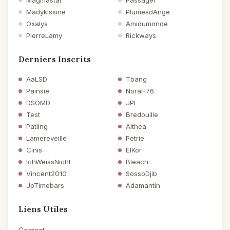
Magmastar
Passager
Madykissine
PlumesdAnge
Oxalys
Amidumonde
PierreLamy
Rickways
Derniers Inscrits
AaLSD
Tbang
Painsie
NoraH76
DSOMD
JPI
Test
Bredouille
Patling
Althea
Lamereveille
Petrie
Cinis
ElKor
IchWeissNicht
Bleach
Vincent2010
SossoDjib
JpTimebars
Adamantin
Liens Utiles