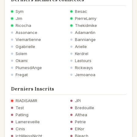
Sym
Besac
Jim
PierreLamy
Ricocha
Thekidmike
Assonance
Adamantin
Viemartienne
Banniange
Ggabrielle
Arielle
Solem
Kerdrel
Okami
Lastours
PlumesdAnge
Rickways
Fregat
Jemoanoa
Derniers Inscrits
RIADISAMIR
JPI
Test
Bredouille
Patling
Althea
Lamereveille
Petrie
Cinis
ElKor
IchWeissNicht
Bleach