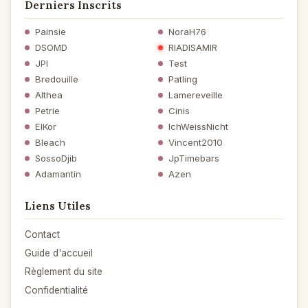
Derniers Inscrits
Painsie
NoraH76
DSOMD
RIADISAMIR
JPI
Test
Bredouille
Patling
Althea
Lamereveille
Petrie
Cinis
ElKor
IchWeissNicht
Bleach
Vincent2010
SossoDjib
JpTimebars
Adamantin
Azen
Liens Utiles
Contact
Guide d'accueil
Règlement du site
Confidentialité