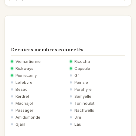
plus).
Mais on voit que le sujet a été mûri. Il ne sort pas
spontanément, ex nihilo (sans vouloir passer pour un
cuistre). Les rimes ne me paraissent pas forcées, et je
retiens ce vers : «Rêver, c’est respirer sans chaînes, »
qui comporte à la fois mystère et poésie.
Tout semble venir du fond du cœur, et rien que pour
ça, on peut dire ; « Chapeau ! »
Derniers membres connectés
Viemartienne
Ricocha
Rickways
Capsule
PierreLamy
Gf
Lefebvre
Painsie
Besac
Porphyre
Kerdrel
Samyelle
Machajol
Tonindulot
Passager
Nachwells
Amidumonde
Jim
Gjaril
Lau