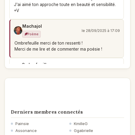
J'ai aimé ton approche toute en beauté et sensibilité.
+V
Machajol
le 28/09/2025 à 17:09
Poème
Ombrefeuille merci de ton ressenti !
Merci de me lire et de commenter ma poésie !
Ombrefeuille
le 28/09/2025 à 17:06
Poème
Tout est paisible et serein dans ce poème aux tons de
ciel gris, d'un gris qui n'est pas triste mais qui accepte
les larmes et accueille l'espérance ...
Chaque figure (le gardien, la veuve, la mamie) est
Derniers membres connectés
esquissée avec délicatesse, avec tendresse, avec un
grand respect.
Painsie
KmilleG
Le souvenir de nos défunts (la Commémoraison des
Assonance
Ggabrielle