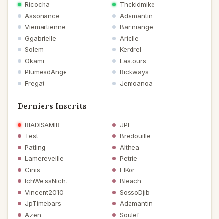
Ricocha
Thekidmike
Assonance
Adamantin
Viemartienne
Banniange
Ggabrielle
Arielle
Solem
Kerdrel
Okami
Lastours
PlumesdAnge
Rickways
Fregat
Jemoanoa
Derniers Inscrits
RIADISAMIR
JPI
Test
Bredouille
Patling
Althea
Lamereveille
Petrie
Cinis
ElKor
IchWeissNicht
Bleach
Vincent2010
SossoDjib
JpTimebars
Adamantin
Azen
Soulef