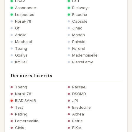
HSAV
Lau
Assonance
Rickways
Lespoetes
Ricocha
NoraH76
Capsule
Gf
Jjnad
Arielle
Manon
Machajol
Painsie
Tbang
Kerdrel
Oxalys
Mademoiselle
KmilleG
PierreLamy
Derniers Inscrits
Tbang
Painsie
NoraH76
DSOMD
RIADISAMIR
JPI
Test
Bredouille
Patling
Althea
Lamereveille
Petrie
Cinis
ElKor