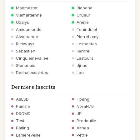
Magmastar
Ricocha
Viemartienne
Gruaur
Oxalys
Arielle
Amidumonde
Tonindulot
Assonance
PierreLamy
Rickways
Lespoetes
Sebastien
Kerdrel
CinquiemeVallee
Lastours
Stenanais
Jjnad
Deshaiessaintes
Lau
Derniers Inscrits
AaLSD
Tbang
Painsie
NoraH76
DSOMD
JPI
Test
Bredouille
Patling
Althea
Lamereveille
Petrie