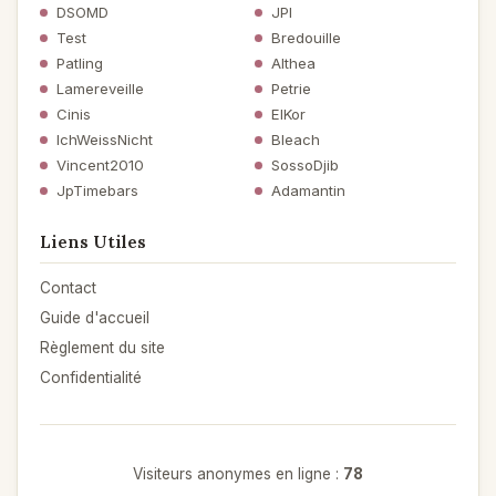
DSOMD
JPI
Test
Bredouille
Patling
Althea
Lamereveille
Petrie
Cinis
ElKor
IchWeissNicht
Bleach
Vincent2010
SossoDjib
JpTimebars
Adamantin
Liens Utiles
Contact
Guide d'accueil
Règlement du site
Confidentialité
Visiteurs anonymes en ligne :
78