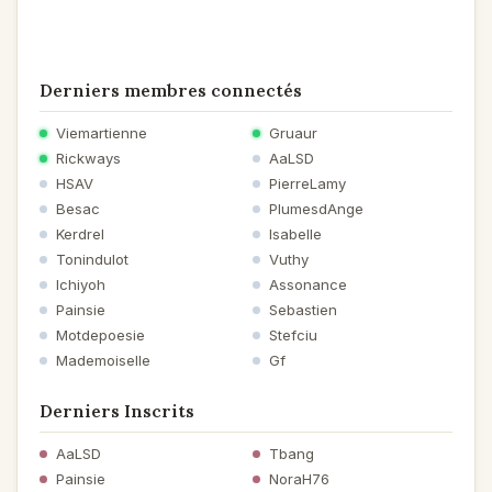
Derniers membres connectés
Viemartienne
Gruaur
Rickways
AaLSD
HSAV
PierreLamy
Besac
PlumesdAnge
Kerdrel
Isabelle
Tonindulot
Vuthy
Ichiyoh
Assonance
Painsie
Sebastien
Motdepoesie
Stefciu
Mademoiselle
Gf
Derniers Inscrits
AaLSD
Tbang
Painsie
NoraH76