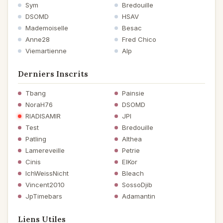
Sym
Bredouille
DSOMD
HSAV
Mademoiselle
Besac
Anne28
Fred Chico
Viemartienne
Alp
Derniers Inscrits
Tbang
Painsie
NoraH76
DSOMD
RIADISAMIR
JPI
Test
Bredouille
Patling
Althea
Lamereveille
Petrie
Cinis
ElKor
IchWeissNicht
Bleach
Vincent2010
SossoDjib
JpTimebars
Adamantin
Liens Utiles