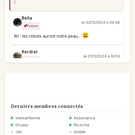
!
Bella
le 02/12/2024 à 06:46
Poème
Ah ! les robots auront notre peau...
Kerdrel
le 01/12/2024 à 19:53
Poème
la boite vocale, bien vu, quel chemin parcouru depuis
le trente trois à Asnières
Derniers membres connectés
Viemartienne
Assonance
Gruaur
Ricocha
Jim
Arielle