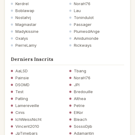
Kerdrel
NoraH76
Boblawap
Lau
Nostahrj
Tonindulot
Magmastar
Passager
Madykissine
PlumesdAnge
Oxalys
Amidumonde
PierreLamy
Rickways
Derniers Inscrits
AaLSD
Tbang
Painsie
NoraH76
DSOMD
JPI
Test
Bredouille
Patling
Althea
Lamereveille
Petrie
Cinis
ElKor
IchWeissNicht
Bleach
Vincent2010
SossoDjib
JpTimebars
Adamantin