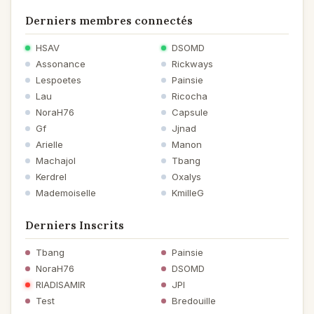
Derniers membres connectés
HSAV
DSOMD
Assonance
Rickways
Lespoetes
Painsie
Lau
Ricocha
NoraH76
Capsule
Gf
Jjnad
Arielle
Manon
Machajol
Tbang
Kerdrel
Oxalys
Mademoiselle
KmilleG
Derniers Inscrits
Tbang
Painsie
NoraH76
DSOMD
RIADISAMIR
JPI
Test
Bredouille