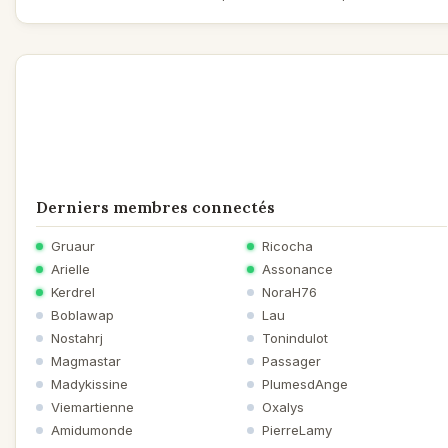
Derniers membres connectés
Gruaur
Ricocha
Arielle
Assonance
Kerdrel
NoraH76
Boblawap
Lau
Nostahrj
Tonindulot
Magmastar
Passager
Madykissine
PlumesdAnge
Viemartienne
Oxalys
Amidumonde
PierreLamy