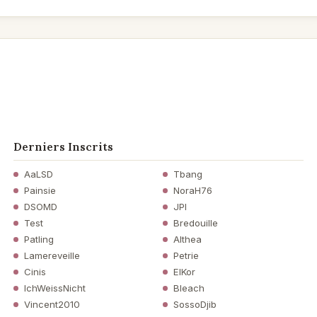
Derniers Inscrits
AaLSD
Tbang
Painsie
NoraH76
DSOMD
JPI
Test
Bredouille
Patling
Althea
Lamereveille
Petrie
Cinis
ElKor
IchWeissNicht
Bleach
Vincent2010
SossoDjib