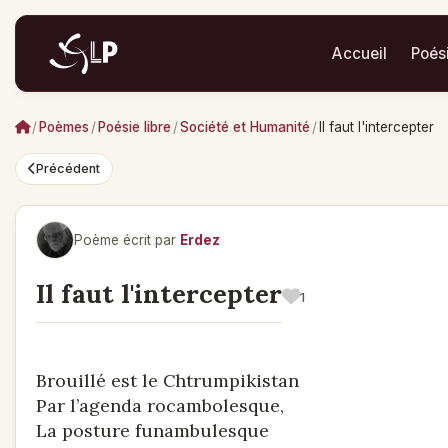
Accueil
Poés
/
Poèmes
/
Poésie libre
/
Société et Humanité
/
Il faut l'intercepter
Précédent
Poème écrit par
Erdez
Il faut l'intercepter
1
Brouillé est le Chtrumpikistan
Par l’agenda rocambolesque,
La posture funambulesque