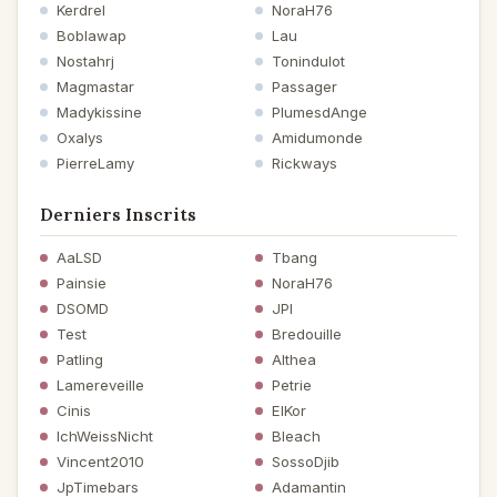
Kerdrel
NoraH76
Boblawap
Lau
Nostahrj
Tonindulot
Magmastar
Passager
Madykissine
PlumesdAnge
Oxalys
Amidumonde
PierreLamy
Rickways
Derniers Inscrits
AaLSD
Tbang
Painsie
NoraH76
DSOMD
JPI
Test
Bredouille
Patling
Althea
Lamereveille
Petrie
Cinis
ElKor
IchWeissNicht
Bleach
Vincent2010
SossoDjib
JpTimebars
Adamantin