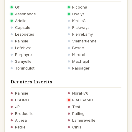
Gf
Ricocha
Assonance
Oxalys
Arielle
KmilleG
Capsule
Rickways
Lespoetes
PierreLamy
Painsie
Viemartienne
Lefebvre
Besac
Porphyre
Kerdrel
Samyelle
Machajol
Tonindulot
Passager
Derniers Inscrits
Painsie
NoraH76
DSOMD
RIADISAMIR
JPI
Test
Bredouille
Patling
Althea
Lamereveille
Petrie
Cinis