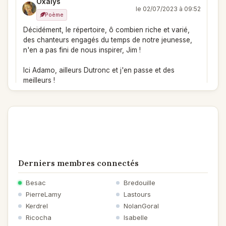
Oxalys
le 02/07/2023 à 09:52
Poème
Décidément, le répertoire, ô combien riche et varié,
des chanteurs engagés du temps de notre jeunesse,
n'en a pas fini de nous inspirer, Jim !
Ici Adamo, ailleurs Dutronc et j'en passe et des
meilleurs !
Cela a bien changé depuis, où tout est permis, ce qui
fait que tout va de mal en pis !
Colline
le 02/07/2023 à 09:07
Poème
Cela donne envie de danser...
Derniers membres connectés
Machajol
Besac
Bredouille
le 02/07/2023 à 08:51
PierreLamy
Lastours
Poème
Kerdrel
NolanGoral
..."Vous permettez Monsieur que j'emprunte votre fille
Ricocha
Isabelle
..." ...