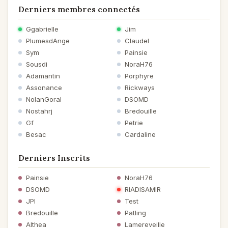
Derniers membres connectés
Ggabrielle
Jim
PlumesdAnge
Claudel
Sym
Painsie
Sousdi
NoraH76
Adamantin
Porphyre
Assonance
Rickways
NolanGoral
DSOMD
Nostahrj
Bredouille
Gf
Petrie
Besac
Cardaline
Derniers Inscrits
Painsie
NoraH76
DSOMD
RIADISAMIR
JPI
Test
Bredouille
Patling
Althea
Lamereveille