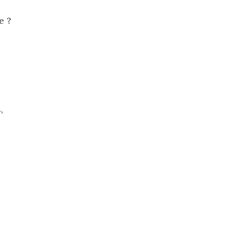
e ?
,