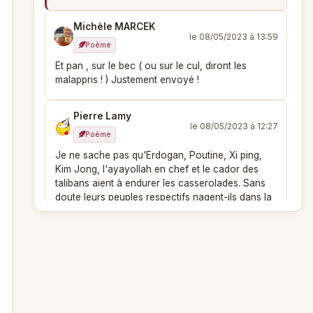
Michèle MARCEK
le 08/05/2023 à 13:59
Poème
Et pan , sur le bec ( ou sur le cul, diront les
malappris ! ) Justement envoyé !
Pierre Lamy
le 08/05/2023 à 12:27
Poème
Je ne sache pas qu'Erdogan, Poutine, Xi ping,
Kim Jong, l'ayayollah en chef et le cador des
talibans aient à endurer les casserolades. Sans
doute leurs peuples respectifs nagent-ils dans la
béatitude.
Kerdrel
le 08/05/2023 à 09:03
Poème
plaignez-vous, vous qui pouvez invectiver et
même parfois gifler votre monarque sans