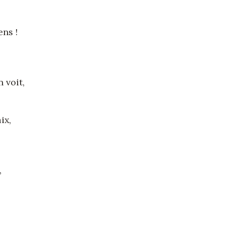
ens !
 voit,
ix,
,