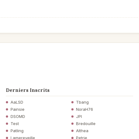
Derniers Inscrits
AaLSD
Tbang
Painsie
NoraH76
DSOMD
JPI
Test
Bredouille
Patling
Althea
Lamereveille
Petrie