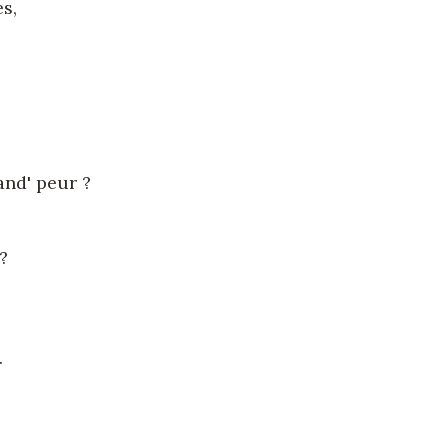
s,
nd' peur ?
?
.