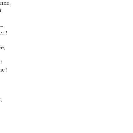
nne,
i,
..
r !
e,
!
e !
,