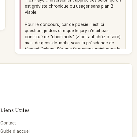
T'es Payé ... diversement appréciées selon qu'on
est gréviste chronique ou usager sans plan B
viable.
Pour le concours, car de poésie il est ici
question, je dois dire que le jury n'était pas
constitué de "cheminots" (z'ont aut'chôz à faire)
mais de gens-de-mots, sous la présidence de
Vincent Delerm. Sûr que j'pouvions point avoir le
style ... LOL !
Miouz
le 28/06/2022 à 07:43
Poème
Un poème plein de ... poésie que l'on a plaisir à
lire et relire pour s'imprégner de l'ambiance.
Liens Utiles
Jim
le 27/06/2022 à 21:47
Poème
Contact
J'ai bien sûr songé à Brassens (ses
bancs
Guide d'accueil
publics
), mais aussi Antoine Pol avec ses