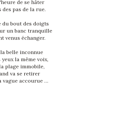
l'heure de se hâter
s des pas de la rue.
e du bout des doigts
ur un banc tranquille
nt venus échanger.
 la belle inconnue
 yeux la même voix,
 la plage immobile,
nd va se retirer
la vague accourue …