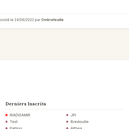
posté le 24/06/2022 par
Ombrefeuille
Derniers Inscrits
RIADISAMIR
JPI
Test
Bredouille
Patling
Althea