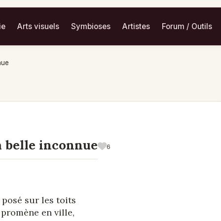
ie
Arts visuels
Symbioses
Artistes
Forum / Outils
nue
a belle inconnue
6
 posé sur les toits
e promène en ville,