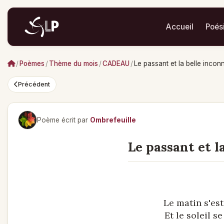
Accueil
Poés
/
Poèmes
/
Thème du mois
/
CADEAU
/
Le passant et la belle incon
Précédent
Poème écrit par
Ombrefeuille
Le passant et l
Le matin s'est
Et le soleil s