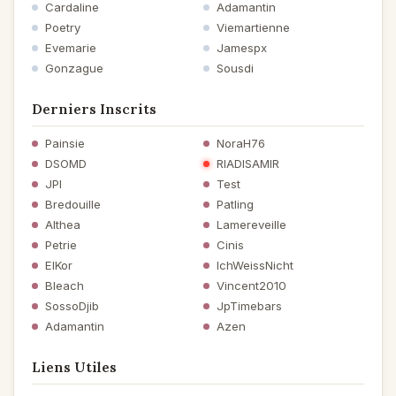
Cardaline
Adamantin
Poetry
Viemartienne
Evemarie
Jamespx
Gonzague
Sousdi
Derniers Inscrits
Painsie
NoraH76
DSOMD
RIADISAMIR
JPI
Test
Bredouille
Patling
Althea
Lamereveille
Petrie
Cinis
ElKor
IchWeissNicht
Bleach
Vincent2010
SossoDjib
JpTimebars
Adamantin
Azen
Liens Utiles