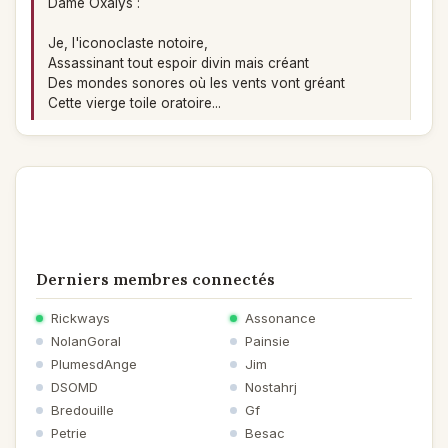
Dame Oxalys :
Je, l'iconoclaste notoire,
Assassinant tout espoir divin mais créant
Des mondes sonores où les vents vont gréant
Cette vierge toile oratoire...
Bella
le 14/12/2023 à 10:05
Poème
Yeah ! Table rase de tout ce bordel.
Oxalys
Derniers membres connectés
le 14/12/2023 à 09:29
Poème
Rickways
Assonance
Impie, blasphématoire, apostat, mécréant !
NolanGoral
Painsie
Mais, Dieu ! Comment ne pas y croire
Tant ce que raconte l'Histoire
PlumesdAnge
Jim
Atteste ce poème athée d'impénitent !
DSOMD
Nostahrj
Bredouille
Gf
J'adhère, bien que doutant de l'existence d'un
Petrie
Besac
horloger, maître du temps