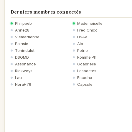
Derniers membres connectés
Philippeb
Mademoiselle
Anne28
Fred Chico
Viemartienne
HSAV
Painsie
Alp
Tonindulot
Petrie
DSOMD
RommelPh
Assonance
Ggabrielle
Rickways
Lespoetes
Lau
Ricocha
NoraH76
Capsule