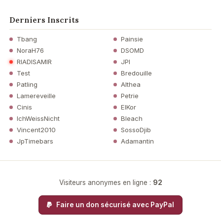
Derniers Inscrits
Tbang
Painsie
NoraH76
DSOMD
RIADISAMIR
JPI
Test
Bredouille
Patling
Althea
Lamereveille
Petrie
Cinis
ElKor
IchWeissNicht
Bleach
Vincent2010
SossoDjib
JpTimebars
Adamantin
Visiteurs anonymes en ligne :
92
Faire un don sécurisé avec PayPal