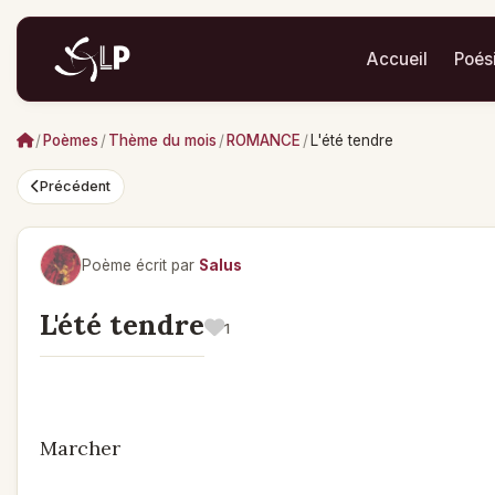
Accueil
Poés
/
Poèmes
/
Thème du mois
/
ROMANCE
/
L'été tendre
Précédent
Poème écrit par
Salus
L'été tendre
1
Marcher