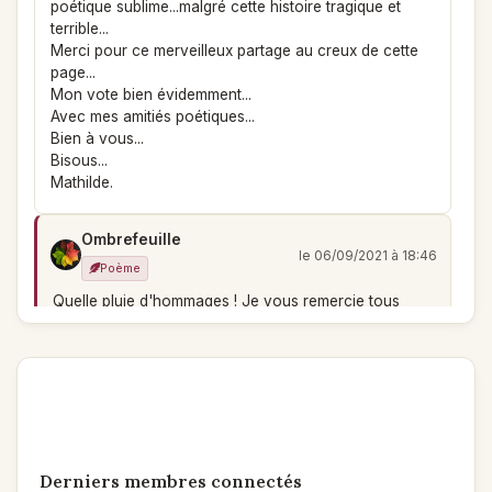
poétique sublime...malgré cette histoire tragique et
terrible...
Merci pour ce merveilleux partage au creux de cette
page...
Mon vote bien évidemment...
Avec mes amitiés poétiques...
Bien à vous...
Bisous...
Mathilde.
Ombrefeuille
le 06/09/2021 à 18:46
Poème
Quelle pluie d'hommages ! Je vous remercie tous
sincèrement, quoique tardivement (mille pardons ...
mais contretemps à la maison la semaine dernière,
avec l'un des ordis qui a planté sans sommation ni
rémission possible du jour au lendemain, donc
racheter vite-vite le remplaçant ...)
Vos mots concernant Séraphine de Senlis sont tous
d'une justesse qui m'édifie et qui montre combien
Derniers membres connectés