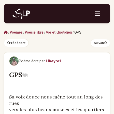
/
Poèmes
/
Poésie libre
/
Vie et Quotidien
/
GPS
Précédent
Suivant
Poème écrit par
Libeyre1
GPS
1
Sa voix douce nous mène tout au long des
rues
vers les plus beaux musées et les quartiers