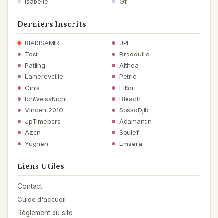
Isabelle
Gf
Derniers Inscrits
RIADISAMIR
JPI
Test
Bredouille
Patling
Althea
Lamereveille
Petrie
Cinis
ElKor
IchWeissNicht
Bleach
Vincent2010
SossoDjib
JpTimebars
Adamantin
Azen
Soulef
Yughen
Emsera
Liens Utiles
Contact
Guide d'accueil
Règlement du site