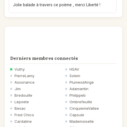
Jolie balade à travers ce poème , merci Liberté !
Derniers membres connectés
Vuthy
HSAV
PierreLamy
Solem
Assonance
PlumesdAnge
Jim
Adamantin
Bredouille
Philippeb
Lepoete
Ombrefeuille
Besac
CinquiemeVallee
Fred Chico
Capsule
Cardaline
Mademoiselle